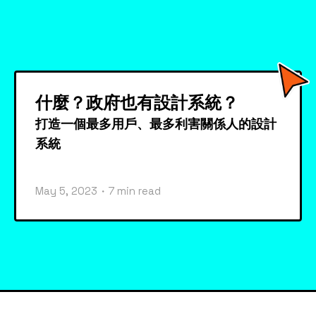
什麼？政府也有設計系統？
打造一個最多用戶、最多利害關係人的設計
系統
・
May 5, 2023
7 min read