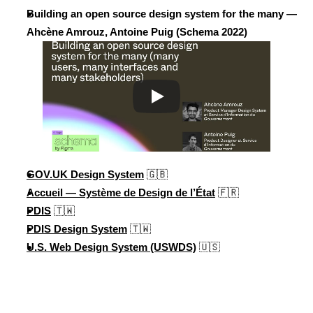
Building an open source design system for the many — 
Ahcène Amrouz, Antoine Puig (Schema 2022)
GOV.UK Design System
 🇬🇧
Accueil — Système de Design de l’État
 🇫🇷
PDIS
🇹🇼
PDIS Design System
🇹🇼
U.S. Web Design System (USWDS)
 🇺🇸