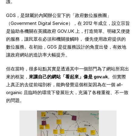
護。
GDS，是隸屬於內閣辦公室下的「政府數位服務團」
（Government Digital Service），在 2012 年成立，設立宗旨
是協助各機關在英國政府 GOV.UK 上，打造簡單、明確又便捷
的服務，讓民眾在必須和機關接觸時， 優先使用政府提供的
數位服務。在初始，GDS 是從服務設計的角度出發，有效地
讓政府網站的造訪率大幅提升。
但在當時，很多站點其實是透過其中一個部門為了網站所寫出
來的框架，
來讓自己的網站「看起來」像是 gov.uk
。但實際
上真正的去從前端剖析，能夠發覺這個框架因為在一個 all-
orgainic 且臨時的環境下發展壯大，充滿了各種重複、不一致
的問題。