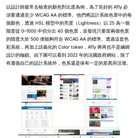
以設計師最常去檢查的顏色對比度為例，為了良好的 A11y 必
須要通過至少 WCAG AA 的標準。他們將設計系統色票中的每
個顏色，透過 HSL 模型中的亮度（Lightness）以 25 為一個
階度從 0–1000 中切分出 40 個色票，並發現只要當兩個色票
的階度大於 500 便能夠符合 WCAG AA 的標準。透過這套色
彩系統，再加上語義化的 Color token，A11y 將再也不是綑綁
設計的枷鎖。由下圖可以看到 2022 年的法國政府網站，除了
有遵循自己的設計系統外，色系還是保有一定的差異與活潑。